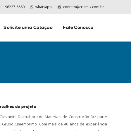
 11 96227-6660
whatsapp
contato@criamix.com.br
Solicite uma Cotação
Fale Conosco
etalhes do projeto
Giovanini Distruibora de Materiais de Construção faz parte
 Grupo Cimemprimo. Com mais de 40 anos de experiência