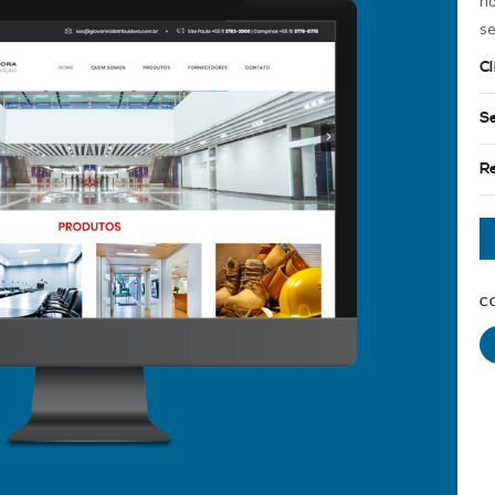
no
se
Cl
S
R
C