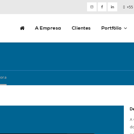
+55
A Empresa
Clientes
Portfólio
dora
D
A 
do