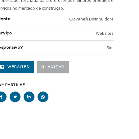
 mercado, foi criada para oferecer os melhores produtos e
rviços no mercado de construção.
iente
Giovanelli Distribuidora
erviço
Websites
esponsivo?
Sim
WEBSITES
VOLTAR
OMPARTILHE