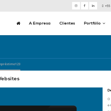
+55
A Empresa
Clientes
Portfólio
mpréstimo123
Websites
D
O 
e-