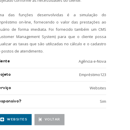
ojetado conforme as necessidades do cliente.
ma das funções desenvolvidas é a simulação do
préstimo on-line, fornecendo o valor das prestações ao
suário de forma imediata. Foi fornecido também um CMS
Customer Management System) para que o cliente possa
ualizar as taxas que são utilizadas no cálculo e o cadastro
 postos de atendimento.
iente
Agência e-Nova
rojeto
Empréstimo123
erviço
Websites
esponsivo?
Sim
WEBSITES
VOLTAR