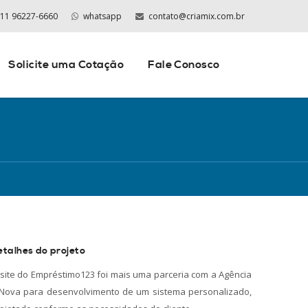
 11 96227-6660
whatsapp
contato@criamix.com.br
Solicite uma Cotação
Fale Conosco
etalhes do projeto
site do Empréstimo123 foi mais uma parceria com a Agência
Nova para desenvolvimento de um sistema personalizado,