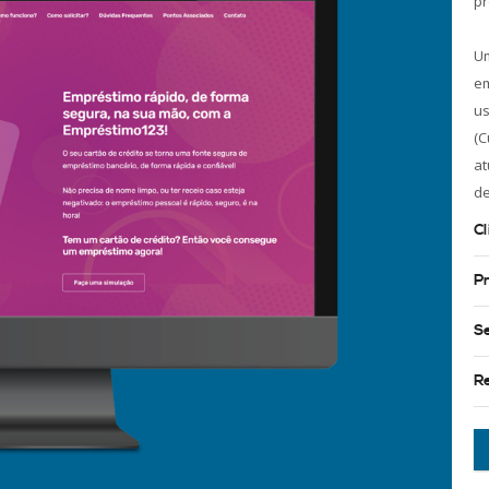
pr
U
em
u
(
at
de
Cl
P
S
R